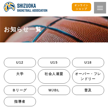
オンライン
ショップ
お知らせ一覧
U12
U15
U18
大学
社会人連盟
オーバー・フレ
ンドリー
Bリーグ
WJBL
普及
指導者