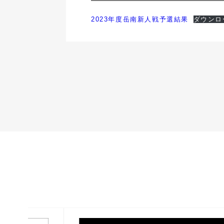
2023年度岳南新人戦予選結果
ダウンロ
バナー一覧