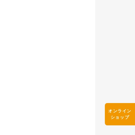
オンライン
ショップ
予選 １回戦～５回戦