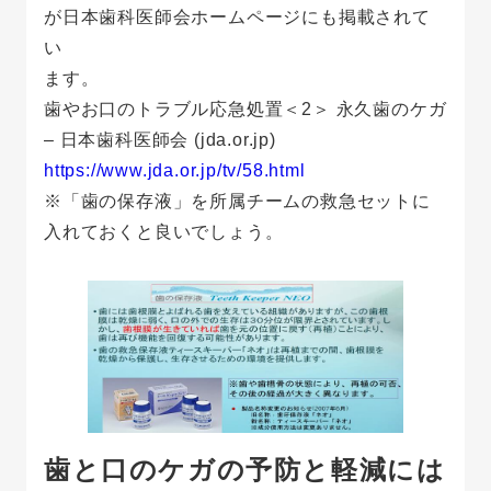
が日本歯科医師会ホームページにも掲載されて
い
ます。
歯やお口のトラブル応急処置＜2＞ 永久歯のケガ
– 日本歯科医師会 (jda.or.jp)
https://www.jda.or.jp/tv/58.html
※「歯の保存液」を所属チームの救急セットに
入れておくと良いでしょう。
歯と口のケガの予防と軽減には