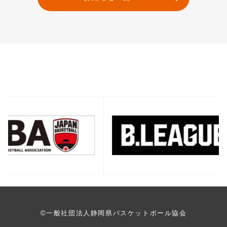
バナー一覧
©一般社団法人静岡県バスケットボール協会