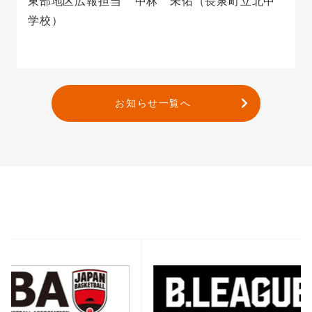
東部地区広報担当 中林 未佑（長泉町立北中
学校）
お知らせ一覧へ
バナー一覧