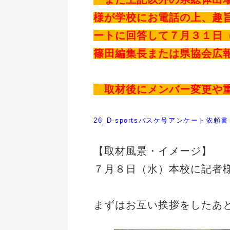
様が学校にお電話の上、趣
ートに回答して７月３１日
篠田編集長または県協会広
取材後にメンバー変更や
26_D-sportsバスケ号アンケート依頼書
【取材風景・イメージ】
７月８日（水）本校に記者
まずはお互い挨拶をしたあ