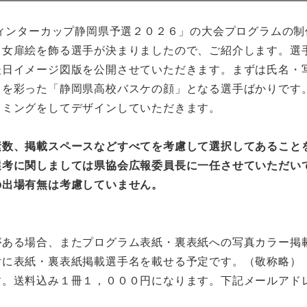
ィンターカップ静岡県予選２０２６」の大会プログラムの
男女扉絵を飾る選手が決まりましたので、ご紹介します。選
後日イメージ図版を公開させていただきます。まずは氏名・
を彩った「静岡県高校バスケの顔」となる選手ばかりです
リミングをしてデザインしていただきます。
素数、掲載スペースなどすべてを考慮して選択してあること
選考に関しましては県協会広報委員長に一任させていただい
の出場有無は考慮していません。
がある場合、またプログラム表紙・裏表紙への写真カラー掲
付に表紙・裏表紙掲載選手名を載せる予定です。（敬称略）
す。送料込み１冊１，０００円になります。下記メールアド
。