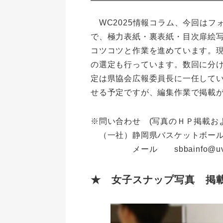
WC2025情報コラム、今回はフ
で、極力表紙・裏表紙・目次扉絵
コツコツと作業を進めています。
の選定も行っています。数回に分
定は県協会広報委員長に一任して
せる予定ですが、編集作業で掲載
※問い合わせ (写真のＨＰ掲載お
（一社）静岡県バスケットボール
メール sbbainfo@uv.tnc
★ 女子スナップ写真 掲