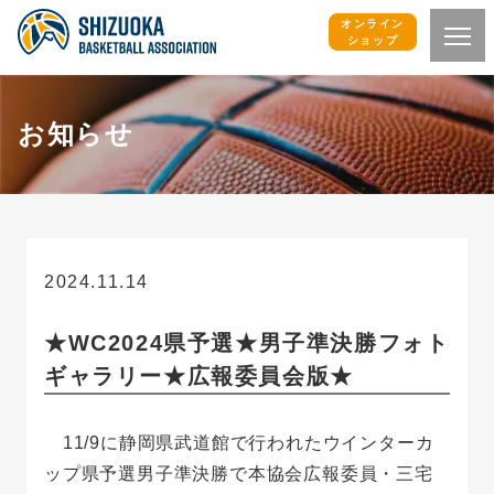
オンライン
ショップ
お知らせ
2024.11.14
お知らせ
★WC2024県予選★男子準決勝フォト
ギャラリー★広報委員会版★
11/9に静岡県武道館で行われたウインターカ
ップ県予選男子準決勝で本協会広報委員・三宅