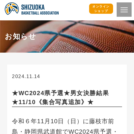
オンライン
ショップ
お知らせ
2024.11.14
お知らせ
★WC2024県予選★男女決勝結果
★11/10《集合写真追加》★
令和６年11月10日（日）に藤枝市前
島・静岡県武道館でWC2024県予選・