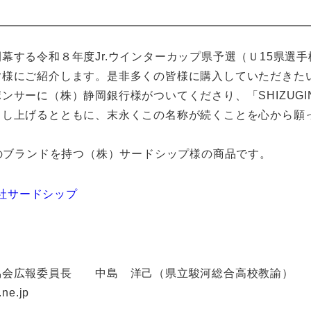
る令和８年度Jr.ウインターカップ県予選（Ｕ15県選手権・S
皆様にご紹介します。是非多くの皆様に購入していただきた
サーに（株）静岡銀行様がついてくださり、「SHIZUGIN
申し上げるとともに、末永くこの名称が続くことを心から願
のブランドを持つ（株）サードシップ様の商品です。
会社サードシップ
。
協会広報委員長 中島 洋己（県立駿河総合高校教諭）
e.jp