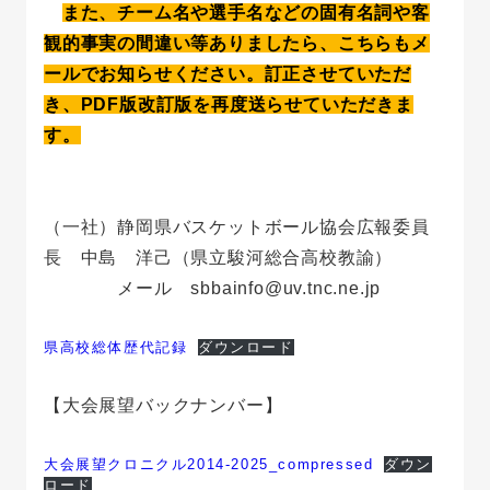
また、チーム名や選手名などの固有名詞や客
観的事実の間違い等ありましたら、こちらもメ
ールでお知らせください。訂正させていただ
き、PDF版改訂版を再度送らせていただきま
す。
（一社）静岡県バスケットボール協会広報委員
長 中島 洋己（県立駿河総合高校教諭）
メール sbbainfo@uv.tnc.ne.jp
県高校総体歴代記録
ダウンロード
【大会展望バックナンバー】
大会展望クロニクル2014-2025_compressed
ダウン
ロード