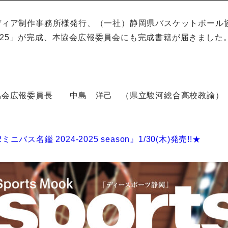
制作事務所様発行、（一社）静岡県バスケットボール協会慣習の「
-2025」が完成、本協会広報委員会にも完成書籍が届きまし
協会広報委員長 中島 洋己 （県立駿河総合高校教諭）
12ミニバス名鑑 2024-2025 season』1/30(木)発売!!★