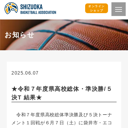
オンライン
ショップ
お知らせ
2025.06.07
お知らせ
★令和７年度県高校総体・準決勝/５
決T 結果★
令和７年度県高校総体準決勝及び５決トーナ
メント１回戦が６月７日（土）に袋井市・エコ