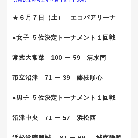
R7県総体勝ち上がり表【女子】0607
★
６月７日（土） エコパアリーナ
●
女子 ５位決定トーナメント１回戦
常葉大常葉 100 ー 59 清水南
市立沼津 71 ー 39 藤枝順心
●
男子 ５位決定トーナメント１回戦
沼津中央 71 ー 57 浜松西
浜松学院興誠 81 ー 69 城南静岡