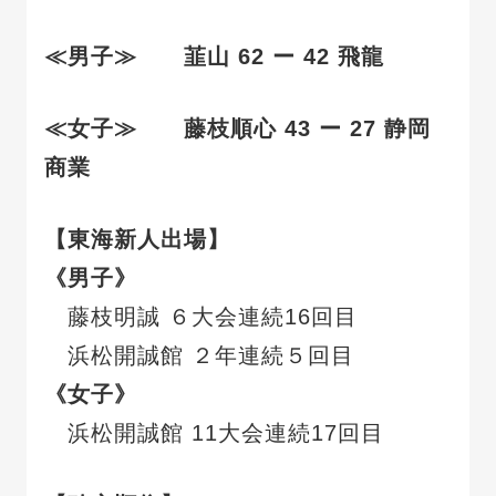
≪男子≫
韮山
62
ー 42 飛龍
≪女子≫ 藤枝順心 43 ー 27 静岡
商業
【東海新人出場】
《男子》
藤枝明誠 ６大会連続16回目
浜松開誠館 ２年連続５回目
《女子》
浜松開誠館 11大会連続17回目