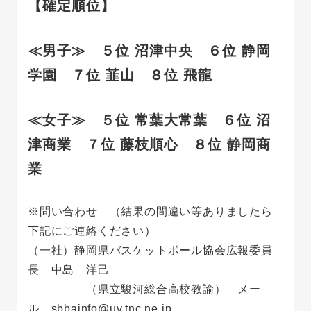
【確定順位】
≪男子≫ ５位 沼津中央 ６位 静岡
学園 ７位 韮山 ８位 飛龍
≪女子≫ ５位 常葉大常葉 ６位 沼
津商業 ７位 藤枝順心 ８位 静岡商
業
※問い合わせ （結果の間違い等ありましたら
下記にご連絡ください）
（一社）静岡県バスケットボール協会広報委員
長 中島 洋己
（県立駿河総合高校教諭） メー
ル sbbainfo@uv.tnc.ne.jp