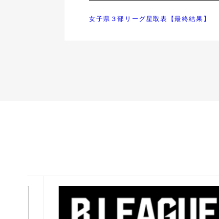
女子県３部リーグ星取表【最終結果】
バナー一覧