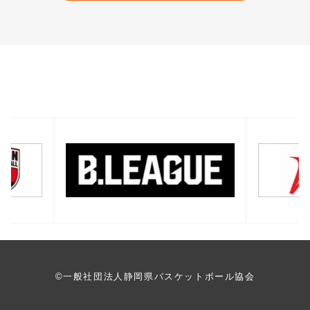
バナー一覧
©一般社団法人静岡県バスケットボール協会