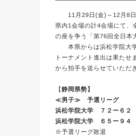
11月29日(金)～12月8
県内1会場の計4会場にて、
の座を争う「第76回全日本
本県からは浜松学院大学男
トーナメント進出は果たせ
から拍手を送らせていただ
【
静岡県勢】
≪男子≫ 予選リーグ
浜松学院大学 ７２ー６２
浜松学院大学 ６５ー９４
※予選リーグ敗退