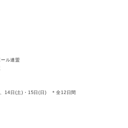
ボール連盟
盟
日)、14日(土)・15日(日) ＊全12日間