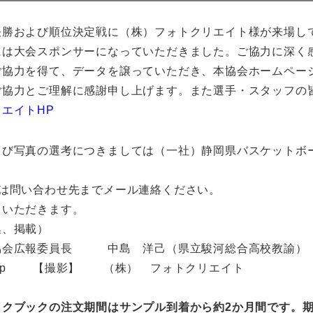
勝および順位決定戦に（株）フォトクリエイト様が来場し
には大会スポンサーになっていただきました。ご協力に深く
協力を得て、データを譲っていただき、本協会ホームペー
ご協力とご理解に感謝申し上げます。また選手・スタッフの
エイトHP
び写真の選考につきましては（一社）静岡県バスケットボ
合は問い合わせ先までメール連絡ください。
をさせていただきます。
（写真選定、編集、掲載）
ール協会広報委員長 中島 洋己（県立駿河総合高校
c.ne.jp 【撮影】 （株） フォトクリエイト
ックブックの注文期間はサンプル到着から約2か月間です。